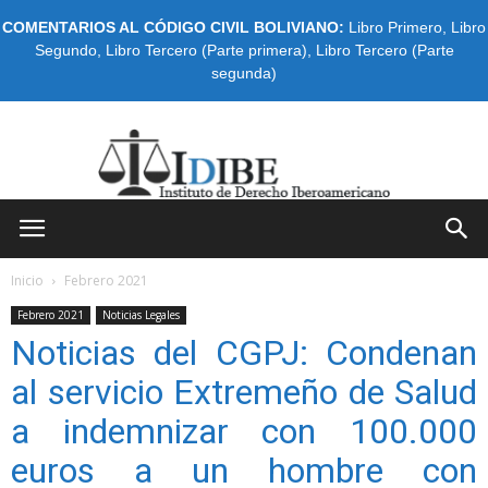
COMENTARIOS AL CÓDIGO CIVIL BOLIVIANO:
Libro Primero
,
Libro
Segundo
,
Libro Tercero (Parte primera)
,
Libro Tercero (Parte
segunda)
IDIBE
Inicio
Febrero 2021
Febrero 2021
Noticias Legales
Noticias del CGPJ: Condenan
al servicio Extremeño de Salud
a indemnizar con 100.000
euros a un hombre con