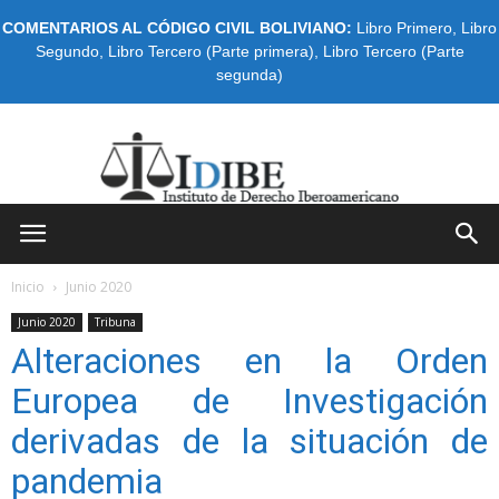
COMENTARIOS AL CÓDIGO CIVIL BOLIVIANO:
Libro Primero
,
Libro
Segundo
,
Libro Tercero (Parte primera)
,
Libro Tercero (Parte
segunda)
IDIBE
Inicio
Junio 2020
Junio 2020
Tribuna
Alteraciones en la Orden
Europea de Investigación
derivadas de la situación de
pandemia