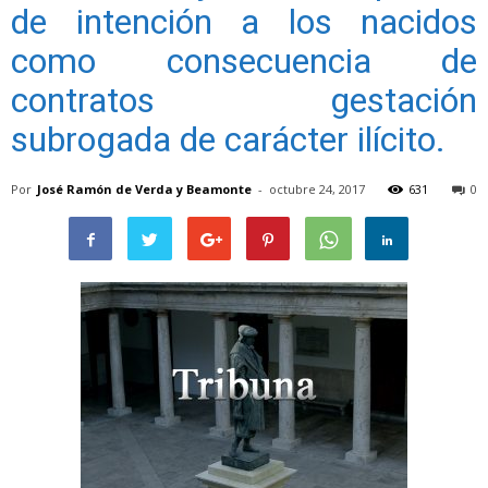
de intención a los nacidos
como consecuencia de
contratos gestación
subrogada de carácter ilícito.
Por
José Ramón de Verda y Beamonte
-
octubre 24, 2017
631
0