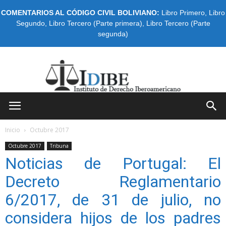
COMENTARIOS AL CÓDIGO CIVIL BOLIVIANO:
Libro Primero
,
Libro
Segundo
,
Libro Tercero (Parte primera)
,
Libro Tercero (Parte
segunda)
IDIBE
Inicio
Octubre 2017
Octubre 2017
Tribuna
Noticias de Portugal: El
Decreto Reglamentario
6/2017, de 31 de julio, no
considera hijos de los padres