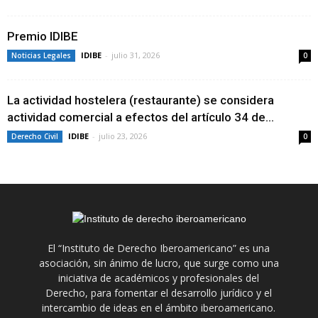
Premio IDIBE
IDIBE
-
julio 31, 2026
Noticias Legales
0
La actividad hostelera (restaurante) se considera
actividad comercial a efectos del artículo 34 de...
IDIBE
-
julio 23, 2026
Derecho Civil
0
El “Instituto de Derecho Iberoamericano” es una
asociación, sin ánimo de lucro, que surge como una
iniciativa de académicos y profesionales del
Derecho, para fomentar el desarrollo jurídico y el
intercambio de ideas en el ámbito iberoamericano.