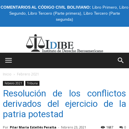
COMENTARIOS AL CÓDIGO CIVIL BOLIVIANO:
Libro Primero
,
Libro
Segundo
,
Libro Tercero (Parte primera)
,
Libro Tercero (Parte
segunda)
IDIBE
Inicio
Febrero 2021
Febrero 2021
Tribuna
Resolución de los conflictos
derivados del ejercicio de la
patria potestad
Por
Pilar María Estellés Peralta
-
febrero 23, 2021
1687
0