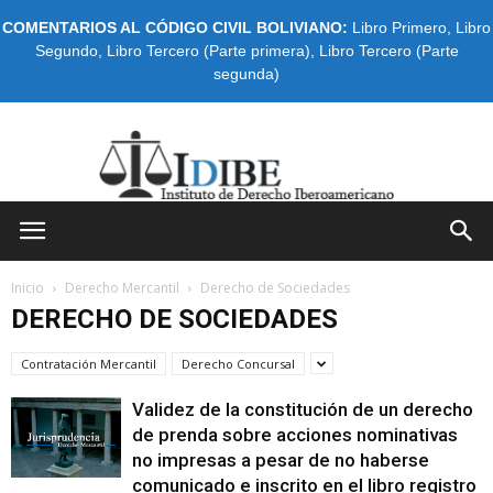
COMENTARIOS AL CÓDIGO CIVIL BOLIVIANO:
Libro Primero
,
Libro
Segundo
,
Libro Tercero (Parte primera)
,
Libro Tercero (Parte
segunda)
IDIBE
Inicio
Derecho Mercantil
Derecho de Sociedades
DERECHO DE SOCIEDADES
Contratación Mercantil
Derecho Concursal
Validez de la constitución de un derecho
de prenda sobre acciones nominativas
no impresas a pesar de no haberse
comunicado e inscrito en el libro registro