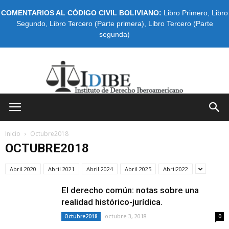
COMENTARIOS AL CÓDIGO CIVIL BOLIVIANO:
Libro Primero
,
Libro
Segundo
,
Libro Tercero (Parte primera)
,
Libro Tercero (Parte
segunda)
IDIBE
Inicio
Octubre2018
OCTUBRE2018
Abril 2020
Abril 2021
Abril 2024
Abril 2025
Abril2022
El derecho común: notas sobre una
realidad histórico-jurídica.
octubre 3, 2018
Octubre2018
0