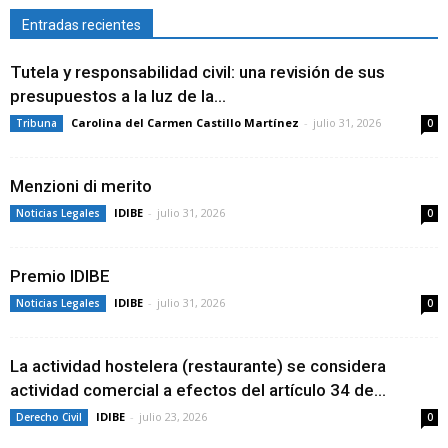
Entradas recientes
Tutela y responsabilidad civil: una revisión de sus
presupuestos a la luz de la...
Carolina del Carmen Castillo Martínez
-
julio 31, 2026
Tribuna
0
Menzioni di merito
IDIBE
-
julio 31, 2026
Noticias Legales
0
Premio IDIBE
IDIBE
-
julio 31, 2026
Noticias Legales
0
La actividad hostelera (restaurante) se considera
actividad comercial a efectos del artículo 34 de...
IDIBE
-
julio 23, 2026
Derecho Civil
0