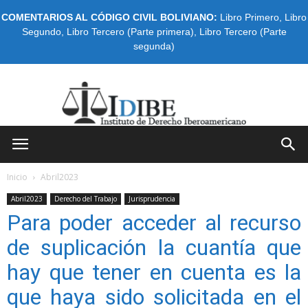
COMENTARIOS AL CÓDIGO CIVIL BOLIVIANO:
Libro Primero
,
Libro
Segundo
,
Libro Tercero (Parte primera)
,
Libro Tercero (Parte
segunda)
IDIBE
Inicio
Abril2023
Abril2023
Derecho del Trabajo
Jurisprudencia
Para poder acceder al recurso
de suplicación la cuantía que
hay que tener en cuenta es la
que haya sido solicitada en el