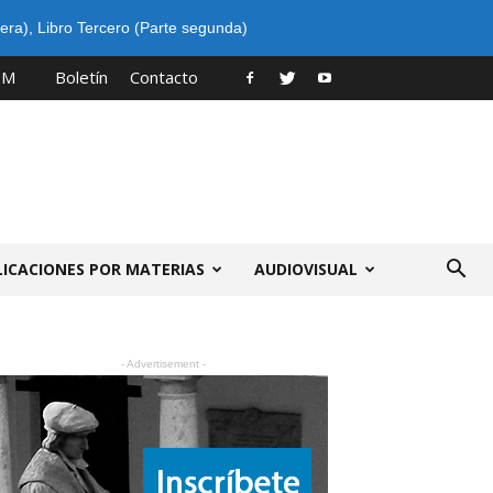
era)
,
Libro Tercero (Parte segunda)
PM
Boletín
Contacto
LICACIONES POR MATERIAS
AUDIOVISUAL
- Advertisement -