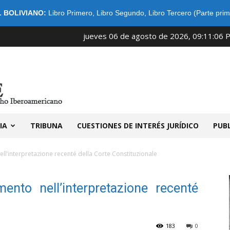
 BOLIVIANO:
Libro Primero
,
Libro Segundo
,
Libro Tercero (Parte prim
jueves 06 de agosto de 2026, 09:11:06 
IDIBE
IA
TRIBUNA
CUESTIONES DE INTERÉS JURÍDICO
PUB
ll’interpretazione recenté della Corte Constituzionale
ento nell’interpretazione recenté
183
0