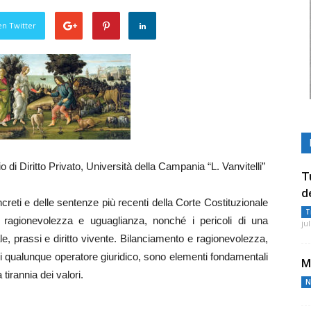
en Twitter
 di Diritto Privato, Università della Campania “L. Vanvitelli”
T
d
ncreti e delle sentenze più recenti della Corte Costituzionale
T
care ragionevolezza e uguaglianza, nonché i pericoli di una
ju
, prassi e diritto vivente. Bilanciamento e ragionevolezza,
ca di qualunque operatore giuridico, sono elementi fondamentali
M
tirannia dei valori.
N