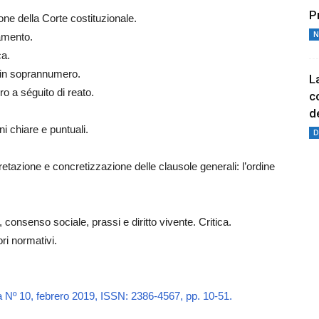
P
zione della Corte costituzionale.
N
tamento.
ca.
 in soprannumero.
L
o a séguito di reato.
c
de
i chiare e puntuali.
D
tazione e concretizzazione delle clausole generali: l’ordine
, consenso sociale, prassi e diritto vivente. Critica.
ori normativi.
 Nº 10, febrero 2019, ISSN: 2386-4567, pp. 10-51.