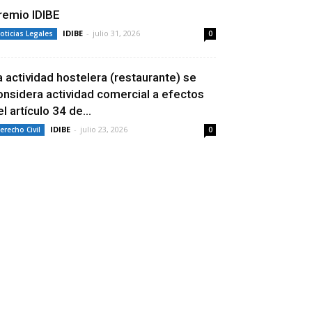
remio IDIBE
IDIBE
-
julio 31, 2026
oticias Legales
0
a actividad hostelera (restaurante) se
onsidera actividad comercial a efectos
l artículo 34 de...
IDIBE
-
julio 23, 2026
erecho Civil
0