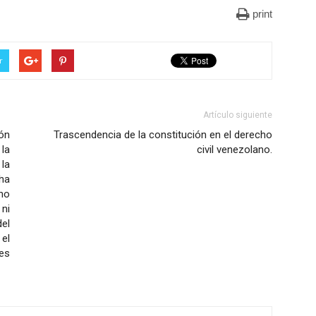
print
r
Artículo siguiente
ión
Trascendencia de la constitución en el derecho
 la
civil venezolano.
la
 ha
no
 ni
el
el
es