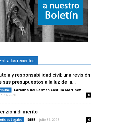
Entradas recientes
utela y responsabilidad civil: una revisión
e sus presupuestos a la luz de la...
Carolina del Carmen Castillo Martínez
-
ribuna
lio 31, 2026
0
enzioni di merito
IDIBE
-
julio 31, 2026
oticias Legales
0