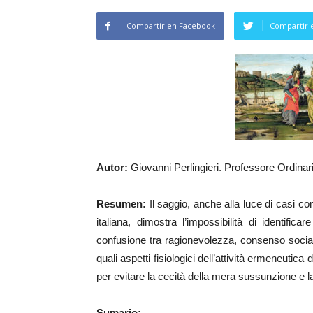
Compartir en Facebook
Compartir 
Autor:
Giovanni Perlingieri. Professore Ordinario
Resumen:
Il saggio, anche alla luce di casi co
italiana, dimostra l’impossibilità di identifi
confusione tra ragionevolezza, consenso sociale
quali aspetti fisiologici dell’attività ermeneuti
per evitare la cecità della mera sussunzione e la 
Sumario: