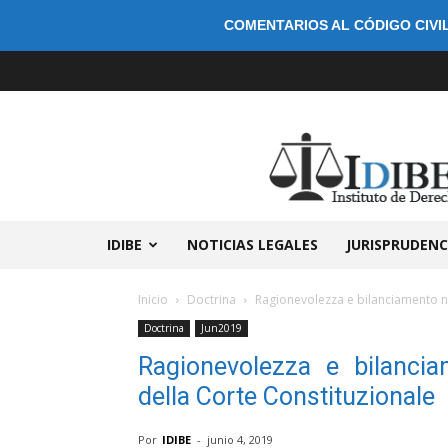
COMENTARIOS AL CÓDIGO CIVIL
IDIBE
NOTICIAS LEGALES
JURISPRUDENC
Inicio
Doctrina
Ragionevolezza e bilanciamento ne
Doctrina
Jun2019
Ragionevolezza e bilanciam
della Corte Constituzionale
Por
IDIBE
-
junio 4, 2019