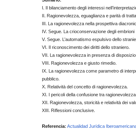
I. Il bilanciamento degli interessi nell’interpreta
II. Ragionevolezza, eguaglianza e parità di trat
III. La ragionevolezza nella prospettiva diacroni
IV. Segue. La crioconservazione degli embrioni
V. Segue. L’automatismo espulsivo dello stranier
VI. Il riconoscimento dei diritti dello straniero.
VII. La ragionevolezza in presenza di disposizion
VIII. Ragionevolezza e giusto rimedio.
IX. La ragionevolezza come parametro di interpre
pubblico.
X. Relatività del concetto di ragionevolezza.
XI. I pericoli della confusione tra ragionevolezza
XII. Ragionevolezza, storicità e relatività dei val
XIII. Riflessioni conclusive.
Referencia:
Actualidad Jurídica Iberoamericana