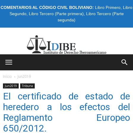
COMENTARIOS AL CÓDIGO CIVIL BOLIVIANO:
Libro Primero
,
Libro
Segundo
,
Libro Tercero (Parte primera)
,
Libro Tercero (Parte
segunda)
IDIBE
Inicio
Jun2019
Jun2019
Tribuna
El certificado de estado de
heredero a los efectos del
Reglamento Europeo
650/2012.