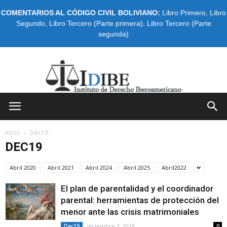
COMENTARIOS AL CÓDIGO CIVIL BOLIVIANO:
Libro Primero
,
Libro
Segundo
,
Libro Tercero (Parte primera)
,
Libro Tercero (Parte
segunda)
IDIBE
Inicio
Dec19
DEC19
Abril 2020
Abril 2021
Abril 2024
Abril 2025
Abril2022
El plan de parentalidad y el coordinador
parental: herramientas de protección del
menor ante las crisis matrimoniales
diciembre 3, 2019
Dec19
0