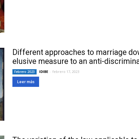
Different approaches to marriage do
elusive measure to an anti-discrimin
IDIBE
-
febrero 17, 2023
Febrero 2023
Leer más