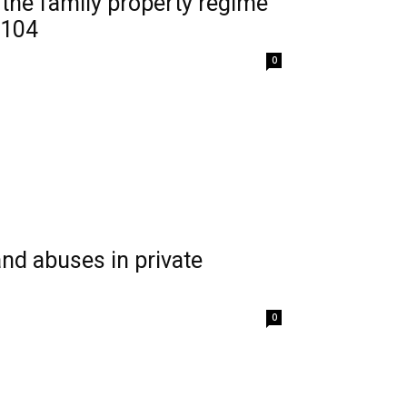
o the family property regime
1104
0
and abuses in private
0