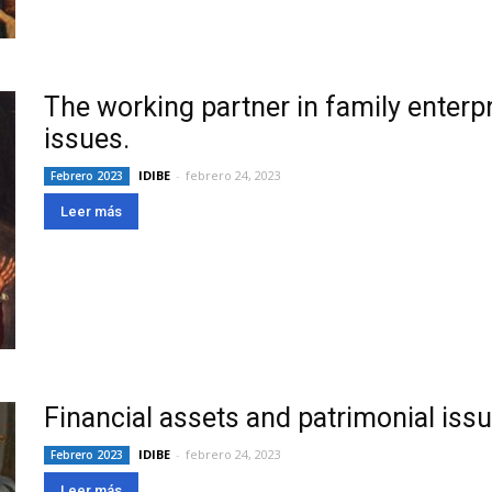
The working partner in family enterp
issues.
IDIBE
-
febrero 24, 2023
Febrero 2023
Leer más
Financial assets and patrimonial issue
IDIBE
-
febrero 24, 2023
Febrero 2023
Leer más