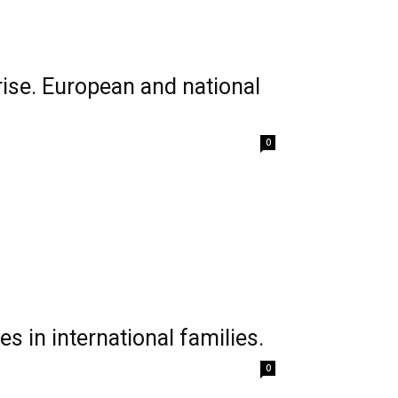
rise. European and national
0
s in international families.
0