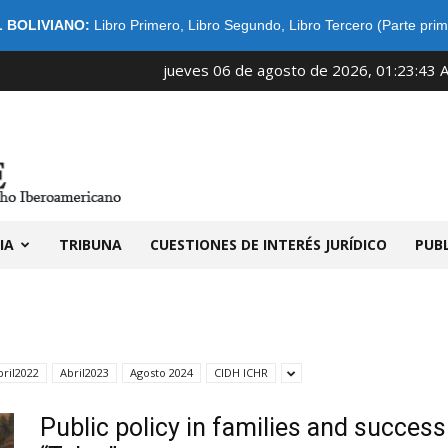
 BOLIVIANO:
Libro Primero
,
Libro Segundo
,
Libro Tercero (Parte prim
jueves 06 de agosto de 2026, 01:23:43 
IDIBE
IA
TRIBUNA
CUESTIONES DE INTERÉS JURÍDICO
PUB
bril2022
Abril2023
Agosto 2024
CIDH ICHR
Public policy in families and success