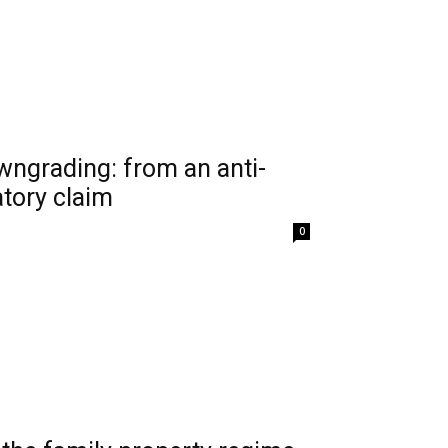
wngrading: from an anti-
atory claim
0