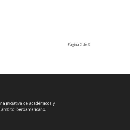
Página 2 de 3
na iniciativa de académicos y
el ámbito iberoamericano.