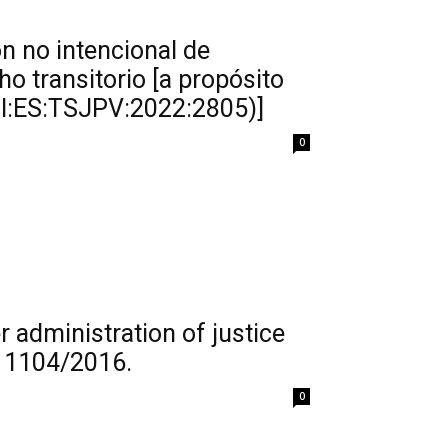
ón no intencional de
o transitorio [a propósito
I:ES:TSJPV:2022:2805)]
0
 administration of justice
 1104/2016.
0