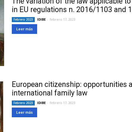
The variation of the law applicable t
in EU regulations n. 2016/1103 and 
IDIBE
-
febrero 17, 2023
Febrero 2023
Leer más
European citizenship: opportunities 
international family law
IDIBE
-
febrero 17, 2023
Febrero 2023
Leer más