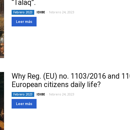
“Talaq”.
IDIBE
-
febrero 24, 2023
Febrero 2023
Leer más
Why Reg. (EU) no. 1103/2016 and 11
European citizens daily life?
IDIBE
-
febrero 24, 2023
Febrero 2023
Leer más