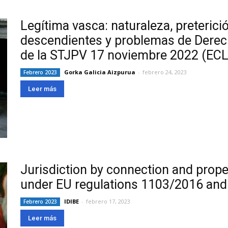
Legítima vasca: naturaleza, preterici
descendientes y problemas de Derech
de la STJPV 17 noviembre 2022 (ECL
Gorka Galicia Aizpurua
-
febrero 24, 2023
Febrero 2023
Leer más
Jurisdiction by connection and proper
under EU regulations 1103/2016 and
IDIBE
-
febrero 17, 2023
Febrero 2023
Leer más