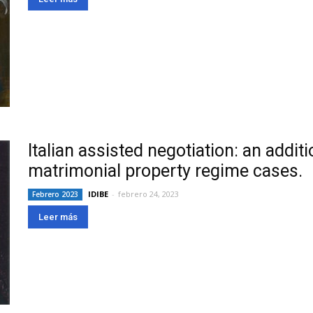
Italian assisted negotiation: an additio
matrimonial property regime cases.
IDIBE
-
febrero 24, 2023
Febrero 2023
Leer más