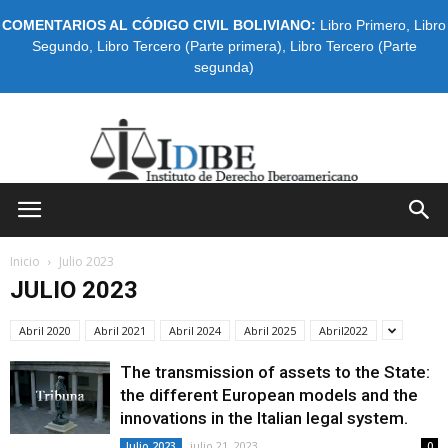
COMENTARIOS AL CÓDIGO CIVIL BOLIVIANO:
Libro Primero
,
Libro
Segundo
,
Libro Tercero (Parte primera)
,
Libro Tercero (Parte
segunda)
IDIBE
Inicio
Julio 2023
JULIO 2023
Abril 2020
Abril 2021
Abril 2024
Abril 2025
Abril2022
The transmission of assets to the State:
the different European models and the
innovations in the Italian legal system.
julio 21, 2023
Julio 2023
0