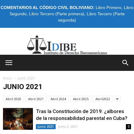
COMENTARIOS AL CÓDIGO CIVIL BOLIVIANO:
Libro Primero
,
Libro
Segundo
,
Libro Tercero (Parte primera)
,
Libro Tercero (Parte
segunda)
IDIBE
Inicio
Junio 2021
JUNIO 2021
Abril 2020
Abril 2021
Abril 2024
Abril 2025
Abril2022
Tras la Constitución de 2019: ¿albores
de la responsabilidad parental en Cuba?
junio 2, 2021
Junio 2021
0