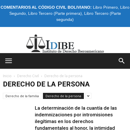
COMENTARIOS AL CÓDIGO CIVIL BOLIVIANO:
Libro Primero
,
Libro
Segundo
,
Libro Tercero (Parte primera)
,
Libro Tercero (Parte
segunda)
IDIBE
Inicio
Derecho Civil
Derecho de la persona
DERECHO DE LA PERSONA
Derecho de la familia
Derecho de la persona
La determinación de la cuantía de las
indemnizaciones por intromisiones
ilegítimas en los derechos
fundamentales al honor, la intimidad