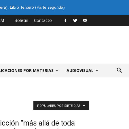
era)
,
Libro Tercero (Parte segunda)
AM
Boletín
Contacto
LICACIONES POR MATERIAS
AUDIOVISUAL
POPULARES POR SIETE DÍAS
icción “más allá de toda