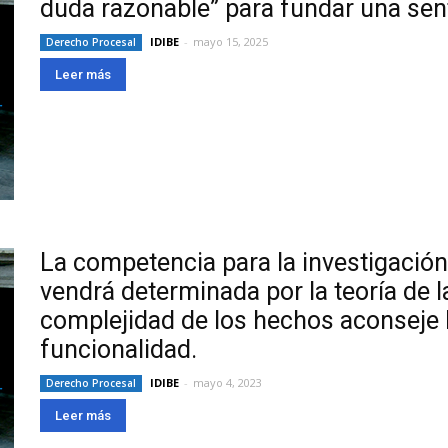
duda razonable” para fundar una sen
IDIBE
-
mayo 15, 2025
Derecho Procesal
Leer más
La competencia para la investigación
vendrá determinada por la teoría de l
complejidad de los hechos aconseje la
funcionalidad.
IDIBE
-
mayo 4, 2023
Derecho Procesal
Leer más