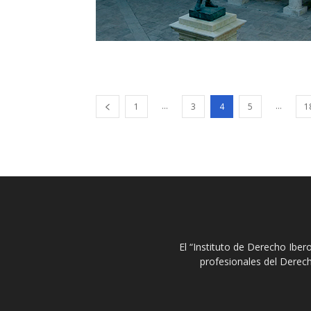
...
...
1
3
4
5
1
El “Instituto de Derecho Ibe
profesionales del Derech