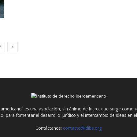
8
roamericano” es una asociación, sin ánimo de lucro, que surge como u
o, para fomentar el desarrollo jurídico y el intercambio de ideas en 
Contáctanos:
contacto@idibe.org