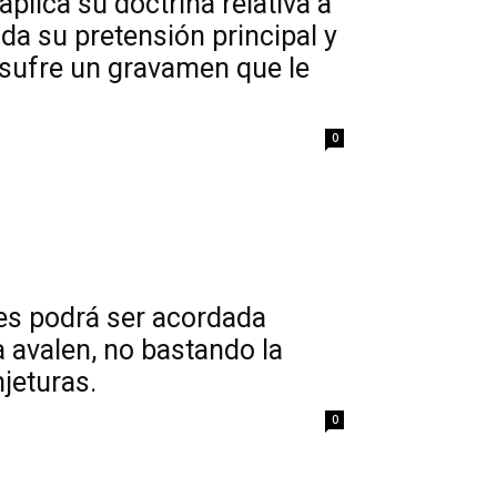
plica su doctrina relativa a
a su pretensión principal y
 sufre un gravamen que le
0
es podrá ser acordada
a avalen, no bastando la
jeturas.
0