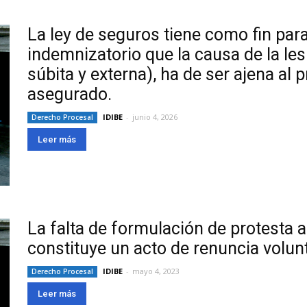
La ley de seguros tiene como fin para
indemnizatorio que la causa de la les
súbita y externa), ha de ser ajena al 
asegurado.
IDIBE
-
junio 4, 2026
Derecho Procesal
Leer más
La falta de formulación de protesta 
constituye un acto de renuncia volun
IDIBE
-
mayo 4, 2023
Derecho Procesal
Leer más