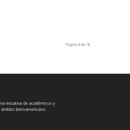
Página 4 de 18
na iniciativa de académicos y
el ámbito iberoamericano.