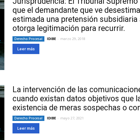
Jurisprudencia: El Tribunal Supremo a
que el demandante que ve desestimad
estimada una pretensión subsidiaria
otorga legitimación para recurrir.
IDIBE
-
marzo 29, 2018
Derecho Procesal
Leer más
La intervención de las comunicacion
cuando existan datos objetivos que l
existencia de meras sospechas o con
IDIBE
-
mayo 27, 2021
Derecho Procesal
Leer más