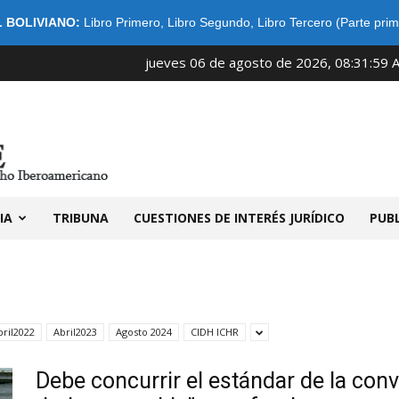
 BOLIVIANO:
Libro Primero
,
Libro Segundo
,
Libro Tercero (Parte prim
jueves 06 de agosto de 2026, 08:31:59 
IDIBE
IA
TRIBUNA
CUESTIONES DE INTERÉS JURÍDICO
PUB
bril2022
Abril2023
Agosto 2024
CIDH ICHR
Debe concurrir el estándar de la conv