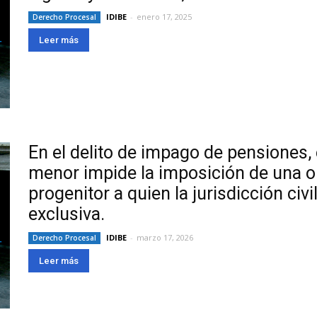
IDIBE
-
enero 17, 2025
Derecho Procesal
Leer más
En el delito de impago de pensiones, e
menor impide la imposición de una o
progenitor a quien la jurisdicción civ
exclusiva.
IDIBE
-
marzo 17, 2026
Derecho Procesal
Leer más