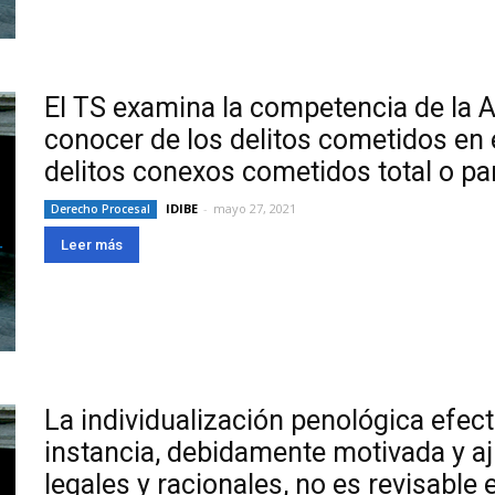
El TS examina la competencia de la 
conocer de los delitos cometidos en 
delitos conexos cometidos total o p
IDIBE
-
mayo 27, 2021
Derecho Procesal
Leer más
La individualización penológica efec
instancia, debidamente motivada y a
legales y racionales, no es revisable 