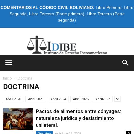
COMENTARIOS AL CÓDIGO CIVIL BOLIVIANO:
Libro Primero
,
Libro
Segundo
,
Libro Tercero (Parte primera)
,
Libro Tercero (Parte
segunda)
IDIBE
Inicio
Doctrina
DOCTRINA
Abril 2020
Abril 2021
Abril 2024
Abril 2025
Abril2022
Pactos de alimentos entre cónyuges:
naturaleza jurídica y desistimiento
unilateral.
octubre 23, 2018
Doctrina
0