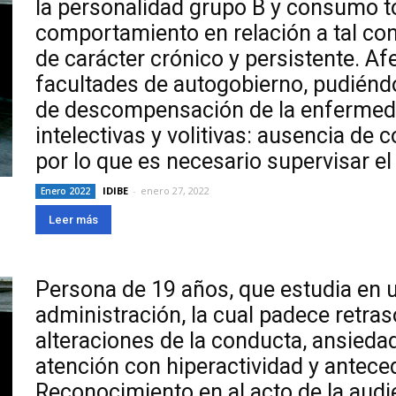
la personalidad grupo B y consumo tó
comportamiento en relación a tal con
de carácter crónico y persistente. Afe
facultades de autogobierno, pudiénd
de descompensación de la enfermed
intelectivas y volitivas: ausencia de
por lo que es necesario supervisar el
IDIBE
-
enero 27, 2022
Enero 2022
Leer más
Persona de 19 años, que estudia en
administración, la cual padece retra
alteraciones de la conducta, ansiedad
atención con hiperactividad y anteced
Reconocimiento en al acto de la audie