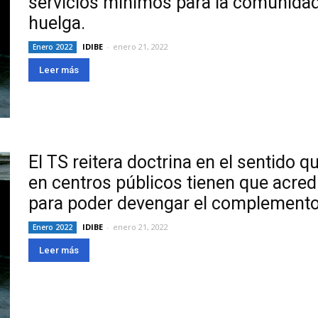
servicios mínimos para la comunidad
huelga.
IDIBE
-
enero 21, 2022
Enero 2022
Leer más
El TS reitera doctrina en el sentido q
en centros públicos tienen que acre
para poder devengar el complemento r
IDIBE
-
enero 21, 2022
Enero 2022
Leer más