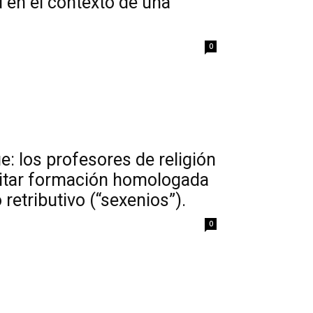
 en el contexto de una
0
ue: los profesores de religión
ditar formación homologada
etributivo (“sexenios”).
0