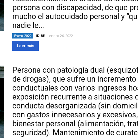
persona con discapacidad, de que pr
mucho el autocuidado personal y “que
nadie le...
IDIBE
-
enero 26, 2022
Enero 2022
Leer más
Persona con patología dual (esquizo
de drogas), que sufre un incremento 
conductuales con varios ingresos hos
exposición recurrente a situaciones 
conducta desorganizada (sin domicilio
con gastos innecesarios y excesivos
bienestar personal (alimentación, tr
seguridad). Mantenimiento de curate