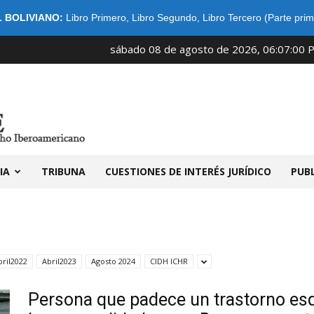
 BOLIVIANO:
Libro Primero
,
Libro Segundo
,
Libro Tercero (Parte prim
sábado 08 de agosto de 2026, 06:07:00 
IDIBE
IA
TRIBUNA
CUESTIONES DE INTERÉS JURÍDICO
PUB
bril2022
Abril2023
Agosto 2024
CIDH ICHR
Persona que padece un trastorno esq