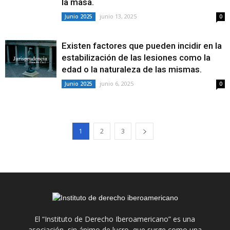
la masa.
junio 13, 2025
Junio 2025
0
Existen factores que pueden incidir en la
estabilización de las lesiones como la
edad o la naturaleza de las mismas.
junio 6, 2025
Junio 2025
0
1
2
3
El “Instituto de Derecho Iberoamericano” es una
asociación, sin ánimo de lucro, que surge como una