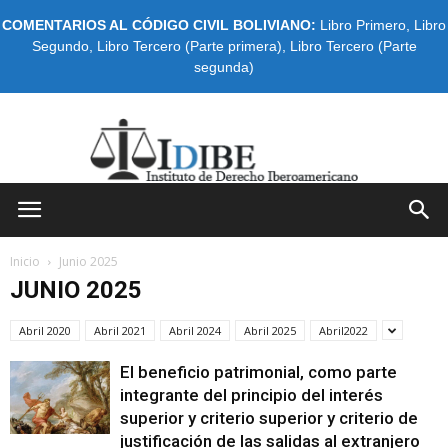
COMENTARIOS AL CÓDIGO CIVIL BOLIVIANO:
Libro Primero
,
Libro
Segundo
,
Libro Tercero (Parte primera)
,
Libro Tercero (Parte
segunda)
IDIBE
Inicio
Junio 2025
JUNIO 2025
Abril 2020
Abril 2021
Abril 2024
Abril 2025
Abril2022
El beneficio patrimonial, como parte
integrante del principio del interés
superior y criterio superior y criterio de
justificación de las salidas al extranjero