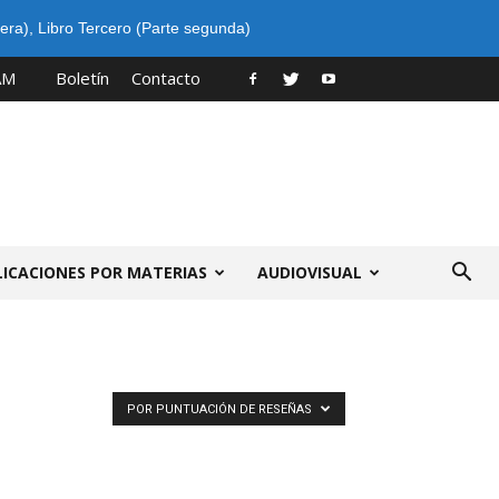
era)
,
Libro Tercero (Parte segunda)
AM
Boletín
Contacto
LICACIONES POR MATERIAS
AUDIOVISUAL
POR PUNTUACIÓN DE RESEÑAS