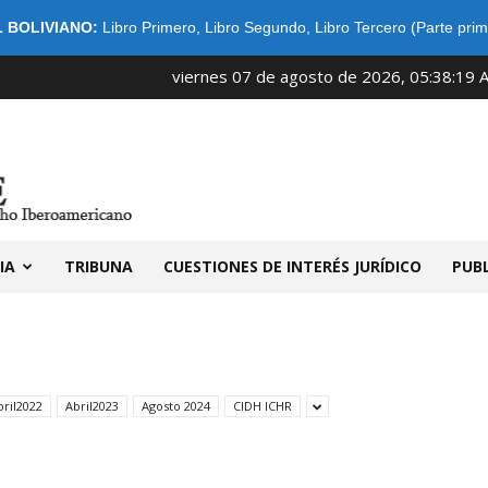
 BOLIVIANO:
Libro Primero
,
Libro Segundo
,
Libro Tercero (Parte prim
viernes 07 de agosto de 2026, 05:38:19 
IDIBE
IA
TRIBUNA
CUESTIONES DE INTERÉS JURÍDICO
PUB
bril2022
Abril2023
Agosto 2024
CIDH ICHR