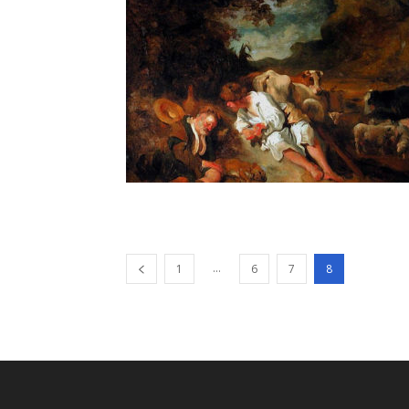
...
1
6
7
8