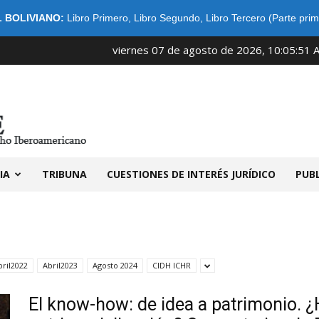
 BOLIVIANO:
Libro Primero
,
Libro Segundo
,
Libro Tercero (Parte prim
viernes 07 de agosto de 2026, 10:05:51 
IDIBE
IA
TRIBUNA
CUESTIONES DE INTERÉS JURÍDICO
PUB
bril2022
Abril2023
Agosto 2024
CIDH ICHR
El know-how: de idea a patrimonio. ¿