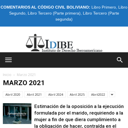
COMENTARIOS AL CÓDIGO CIVIL BOLIVIANO:
Libro Primero
,
Libro
Segundo
,
Libro Tercero (Parte primera)
,
Libro Tercero (Parte
segunda)
IDIBE
Inicio
Marzo 2021
MARZO 2021
Abril 2020
Abril 2021
Abril 2024
Abril 2025
Abril2022
Estimación de la oposición a la ejecución
formulada por el marido, requiriendo a la
mujer a fin de que diera cumplimiento a
la obliga­ción de hacer, contraída en el