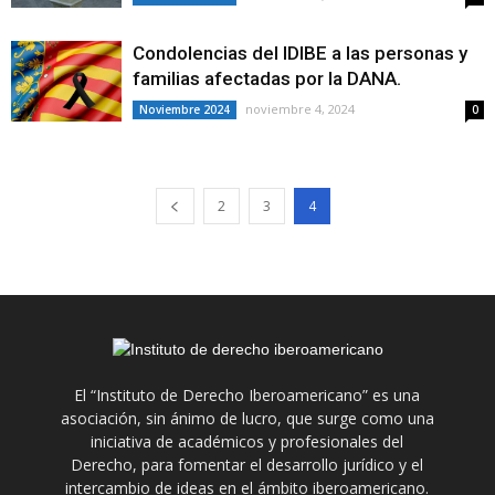
Condolencias del IDIBE a las personas y
familias afectadas por la DANA.
noviembre 4, 2024
Noviembre 2024
0
2
3
4
El “Instituto de Derecho Iberoamericano” es una
asociación, sin ánimo de lucro, que surge como una
iniciativa de académicos y profesionales del
Derecho, para fomentar el desarrollo jurídico y el
intercambio de ideas en el ámbito iberoamericano.