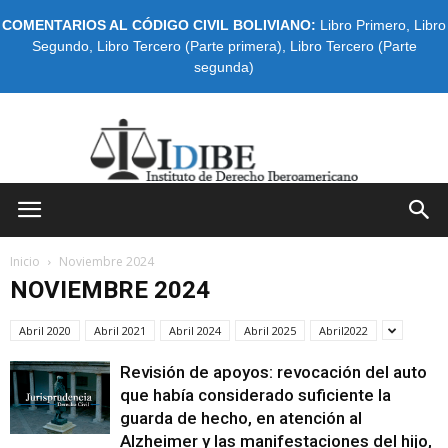
COMENTARIOS AL CÓDIGO CIVIL BOLIVIANO:
Libro Primero
,
Libro
Segundo
,
Libro Tercero (Parte primera)
,
Libro Tercero (Parte
segunda)
IDIBE
Inicio
Noviembre 2024
NOVIEMBRE 2024
Abril 2020
Abril 2021
Abril 2024
Abril 2025
Abril2022
Revisión de apoyos: revocación del auto
que había considerado suficiente la
guarda de hecho, en atención al
Alzheimer y las manifestaciones del hijo,