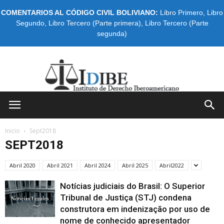
COMENTARIOS AL CÓDIGO CIVIL BOLIVIANO:
Libro Primero
,
Libro
Segundo
,
Libro Tercero (Parte primera)
,
Libro Tercero (Parte
segunda)
IDIBE
Inicio
Sept2018
SEPT2018
Abril 2020
Abril 2021
Abril 2024
Abril 2025
Abril2022
Notícias judiciais do Brasil: O Superior
Tribunal de Justiça (STJ) condena
construtora em indenização por uso de
nome de conhecido apresentador