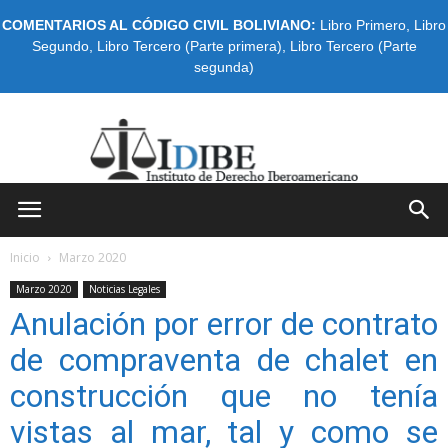
COMENTARIOS AL CÓDIGO CIVIL BOLIVIANO:
Libro Primero
,
Libro
Segundo
,
Libro Tercero (Parte primera)
,
Libro Tercero (Parte
segunda)
IDIBE
Inicio
Marzo 2020
Marzo 2020
Noticias Legales
Anulación por error de contrato
de compraventa de chalet en
construcción que no tenía
vistas al mar, tal y como se