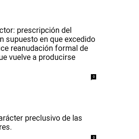
tor: prescripción del
 en supuesto en que excedido
duce reanudación formal de
que vuelve a producirse
0
arácter preclusivo de las
res.
0