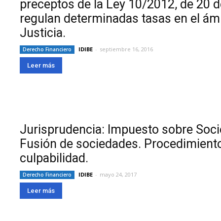
preceptos de la Ley 10/2012, de 20 d
regulan determinadas tasas en el ámb
Justicia.
IDIBE
-
septiembre 16, 2016
Derecho Financiero
Leer más
Jurisprudencia: Impuesto sobre Soci
Fusión de sociedades. Procedimiento
culpabilidad.
IDIBE
-
mayo 24, 2017
Derecho Financiero
Leer más