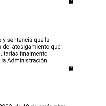
0
 y sentencia que la
a del atosigamiento que
butarias finalmente
 la Administración
0