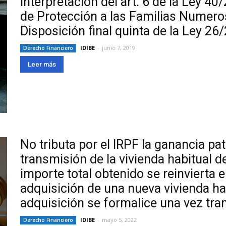
Interpretación del art. 6 de la Ley 4
de Protección a las Familias Numero
Disposición final quinta de la Ley 26/
IDIBE
-
junio 7, 2019
Derecho Financiero
Leer más
No tributa por el IRPF la ganancia pa
transmisión de la vivienda habitual d
importe total obtenido se reinvierta 
adquisición de una nueva vivienda ha
adquisición se formalice una vez tra
IDIBE
-
mayo 5, 2022
Derecho Financiero