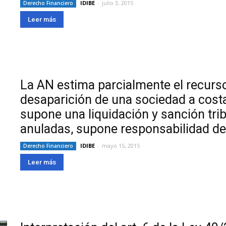
IDIBE
-
julio 3, 2015
Derecho Financiero
Leer más
La AN estima parcialmente el recurso
desaparición de una sociedad a cost
supone una liquidación y sanción tri
anuladas, supone responsabilidad de
IDIBE
-
mayo 15, 2015
Derecho Financiero
Leer más