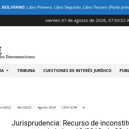
 BOLIVIANO:
Libro Primero
,
Libro Segundo
,
Libro Tercero (Parte prim
viernes 07 de agosto de 2026, 07:30:32 
IDIBE
IA
TRIBUNA
CUESTIONES DE INTERÉS JURÍDICO
PUB
bril2022
Abril2023
Agosto 2024
CIDH ICHR
Jurisprudencia: Recurso de inconstit