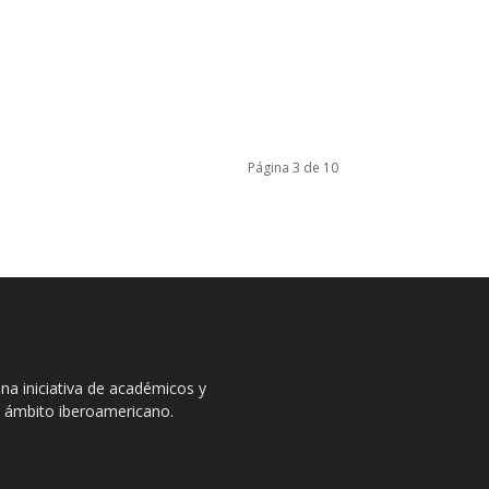
Página 3 de 10
na iniciativa de académicos y
el ámbito iberoamericano.