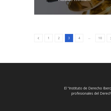
...
1
2
3
4
10
El “Instituto de Derecho Ibe
profesionales del Derech