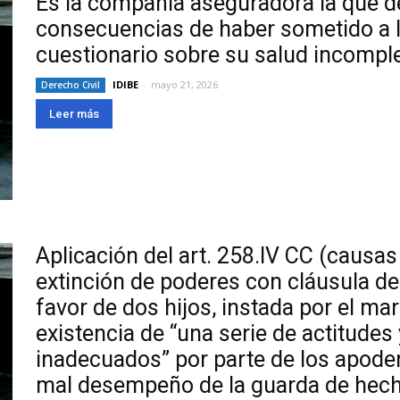
Es la compañía aseguradora la que d
consecuencias de haber sometido a l
cuestionario sobre su salud incompl
IDIBE
-
mayo 21, 2026
Derecho Civil
Leer más
Aplicación del art. 258.IV CC (causa
extinción de poderes con cláusula d
favor de dos hijos, instada por el ma
existencia de “una serie de actitude
inadecuados” por parte de los apode
mal desempeño de la guarda de hecho