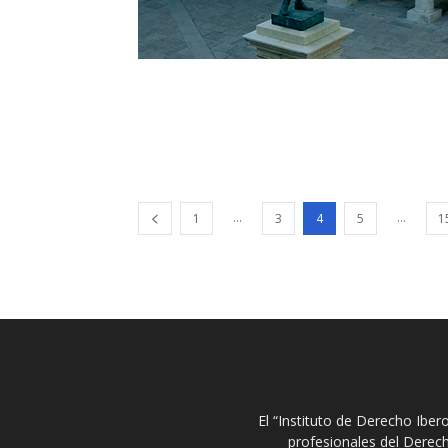
...
...
1
3
4
5
1
El “Instituto de Derecho Ibe
profesionales del Derech