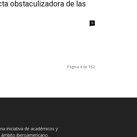
cta obstaculizadora de las
0
Página 4 de 152
na iniciativa de académicos y
el ámbito iberoamericano.