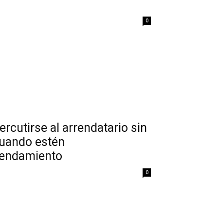
0
ercutirse al arrendatario sin
cuando estén
rrendamiento
0