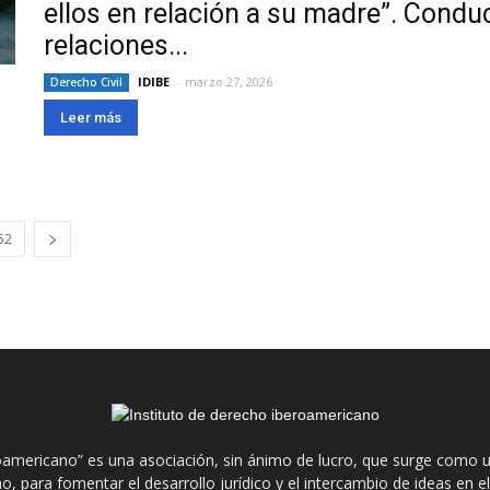
ellos en relación a su madre”. Condu
relaciones...
IDIBE
-
marzo 27, 2026
Derecho Civil
Leer más
52
roamericano” es una asociación, sin ánimo de lucro, que surge como u
o, para fomentar el desarrollo jurídico y el intercambio de ideas en 