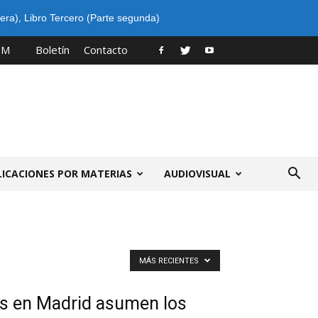
era)
,
Libro Tercero (Parte segunda)
PM
Boletín
Contacto
LICACIONES POR MATERIAS
AUDIOVISUAL
MÁS RECIENTES
das en Madrid asumen los