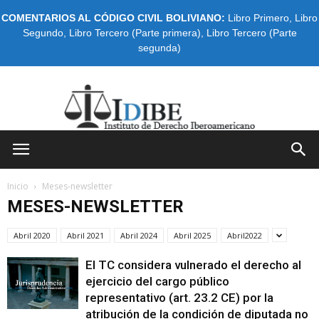
COMENTARIOS AL CÓDIGO CIVIL BOLIVIANO:
Libro Primero
,
Libro
Segundo
,
Libro Tercero (Parte primera)
,
Libro Tercero (Parte
segunda)
IDIBE
Inicio
Meses-newsletter
MESES-NEWSLETTER
Abril 2020
Abril 2021
Abril 2024
Abril 2025
Abril2022
El TC considera vulnerado el derecho al
ejercicio del cargo público
representativo (art. 23.2 CE) por la
atribución de la condición de diputada no