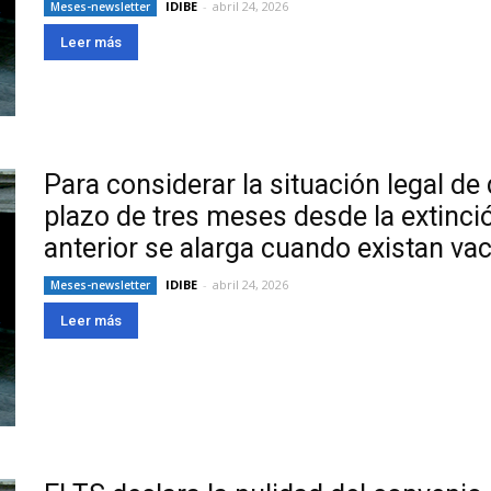
IDIBE
-
abril 24, 2026
Meses-newsletter
Leer más
Para considerar la situación legal d
plazo de tres meses desde la extinció
anterior se alarga cuando existan va
IDIBE
-
abril 24, 2026
Meses-newsletter
Leer más