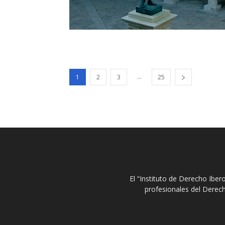
...
1
2
3
25
El “Instituto de Derecho Ibe
profesionales del Derech