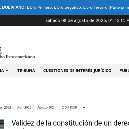
 BOLIVIANO:
Libro Primero
,
Libro Segundo
,
Libro Tercero (Parte prim
sábado 08 de agosto de 2026, 01:42:15 
IDIBE
IA
TRIBUNA
CUESTIONES DE INTERÉS JURÍDICO
PUB
bril2022
Abril2023
Agosto 2024
CIDH ICHR
Validez de la constitución de un der