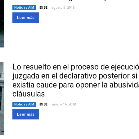
IDIBE
-
agosto 9, 2018
Noticias AJM
Leer más
Lo resuelto en el proceso de ejecuci
juzgada en el declarativo posterior s
existía cauce para oponer la abusivi
cláusulas.
IDIBE
-
enero 16, 2018
Noticias AJM
Leer más