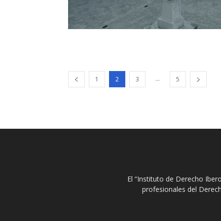
...
1
2
3
5
El “Instituto de Derecho Ibe
profesionales del Derech