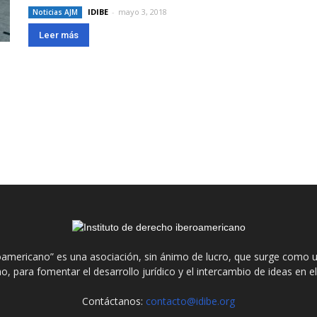
IDIBE
-
mayo 3, 2018
Noticias AJM
Leer más
roamericano” es una asociación, sin ánimo de lucro, que surge como u
o, para fomentar el desarrollo jurídico y el intercambio de ideas en 
Contáctanos:
contacto@idibe.org