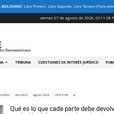
 BOLIVIANO:
Libro Primero
,
Libro Segundo
,
Libro Tercero (Parte prim
viernes 07 de agosto de 2026, 03:11:58 
IDIBE
IA
TRIBUNA
CUESTIONES DE INTERÉS JURÍDICO
PUB
bril2022
Abril2023
Agosto 2024
CIDH ICHR
Qué es lo que cada parte debe devol