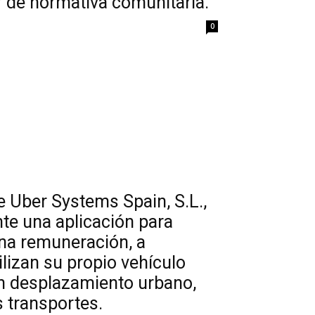
r de normativa comunitaria.
0
e Uber Systems Spain, S.L.,
nte una aplicación para
una remuneración, a
lizan su propio vehículo
n desplazamiento urbano,
 transportes.