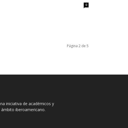
0
Página 2 de 5
na iniciativa de académicos y
el ámbito iberoamericano.