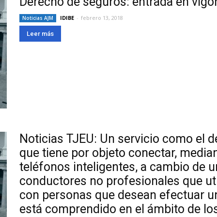
Derecho de seguros: entrada en vigo
IDIBE
-
febrero 13, 2018
Noticias AJM
Leer más
Noticias TJEU: Un servicio como el d
que tiene por objeto conectar, media
teléfonos inteligentes, a cambio de 
conductores no profesionales que uti
con personas que desean efectuar u
está comprendido en el ámbito de los