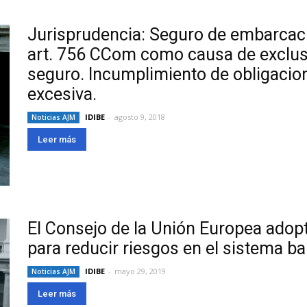
Jurisprudencia: Seguro de embarcaci
art. 756 CCom como causa de exclusi
seguro. Incumplimiento de obligacio
excesiva.
IDIBE
-
agosto 9, 2018
Noticias AJM
Leer más
El Consejo de la Unión Europea adop
para reducir riesgos en el sistema ba
IDIBE
-
mayo 29, 2019
Noticias AJM
Leer más