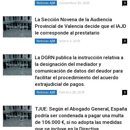
noviembre 20, 2020
Noticias AJM
0
La Sección Novena de la Audiencia
Provincial de Valencia decide que el IAJD
le corresponde al prestatario
enero 3, 2018
Noticias AJM
0
La DGRN publica la instrucción relativa a
la designación del mediador y
comunicación de datos del deudor para
facilitar el procedimiento del acuerdo
extrajudicial de pagos.
febrero 28, 2018
Noticias AJM
0
TJUE: Según el Abogado General, España
podría ser condenada a pagar una multa
de 106.000 €, si no adopta las medidas
que se incluye en la Directiva