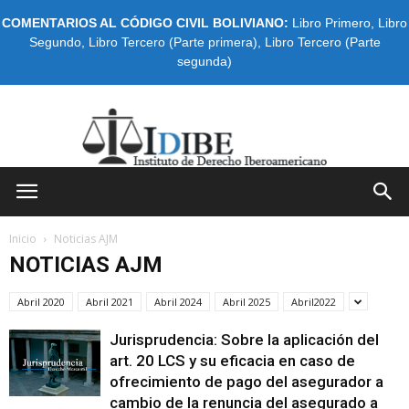
COMENTARIOS AL CÓDIGO CIVIL BOLIVIANO:
Libro Primero
,
Libro
Segundo
,
Libro Tercero (Parte primera)
,
Libro Tercero (Parte
segunda)
IDIBE
Inicio
Noticias AJM
NOTICIAS AJM
Abril 2020
Abril 2021
Abril 2024
Abril 2025
Abril2022
Jurisprudencia: Sobre la aplicación del
art. 20 LCS y su eficacia en caso de
ofrecimiento de pago del asegurador a
cambio de la renuncia del asegurado a