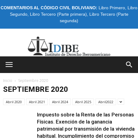
COMENTARIOS AL CÓDIGO CIVIL BOLIVIANO:
Libro Primero
,
Libro
Segundo
,
Libro Tercero (Parte primera)
,
Libro Tercero (Parte
segunda)
IDIBE
Inicio
Septiembre 2020
SEPTIEMBRE 2020
Abril 2020
Abril 2021
Abril 2024
Abril 2025
Abril2022
Impuesto sobre la Renta de las Personas
Físicas. Exención de la ganancia
patrimonial por transmisión de la vivienda
habitual. Incumplimiento del compromiso