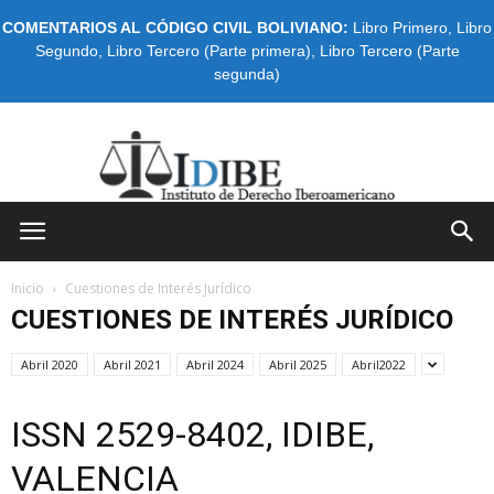
COMENTARIOS AL CÓDIGO CIVIL BOLIVIANO:
Libro Primero
,
Libro
Segundo
,
Libro Tercero (Parte primera)
,
Libro Tercero (Parte
segunda)
IDIBE
Inicio
Cuestiones de Interés Jurídico
CUESTIONES DE INTERÉS JURÍDICO
Abril 2020
Abril 2021
Abril 2024
Abril 2025
Abril2022
ISSN 2529-8402, IDIBE,
VALENCIA