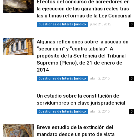
Efectos del concurso de acreedores en
la ejecución de las garantías reales tras
las últimas reformas de la Ley Concursal
julio 21, 2015
Cuestiones de Interés Jurídico
0
Algunas reflexiones sobre la usucapión
“secundum” y “contra tabulas”. A
propósito de la Sentencia del Tribunal
Supremo (Pleno), de 21 de enero de
2014
abril 2, 2015
Cuestiones de Interés Jurídico
0
Un estudio sobre la constitución de
servidumbres en clave jurisprudencial
abril 2, 2015
Cuestiones de Interés Jurídico
0
Breve estudio de la extinción del
mandato desde un punto de vista