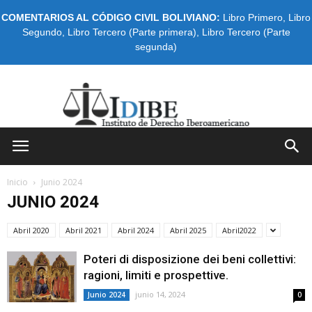
COMENTARIOS AL CÓDIGO CIVIL BOLIVIANO:
Libro Primero
,
Libro
Segundo
,
Libro Tercero (Parte primera)
,
Libro Tercero (Parte
segunda)
IDIBE
Inicio
Junio 2024
JUNIO 2024
Abril 2020
Abril 2021
Abril 2024
Abril 2025
Abril2022
Poteri di disposizione dei beni collettivi:
ragioni, limiti e prospettive.
junio 14, 2024
Junio 2024
0