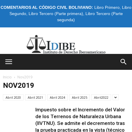
COMENTARIOS AL CÓDIGO CIVIL BOLIVIANO:
Libro Primero
,
Libro
Segundo
,
Libro Tercero (Parte primera)
,
Libro Tercero (Parte
segunda)
IDIBE
Inicio
Nov2019
NOV2019
Abril 2020
Abril 2021
Abril 2024
Abril 2025
Abril2022
Impuesto sobre el Incremento del Valor
de los Terrenos de Naturaleza Urbana
(IIVTNU). Se admite el decremento tras
la prueba practicada en la vista (técnico