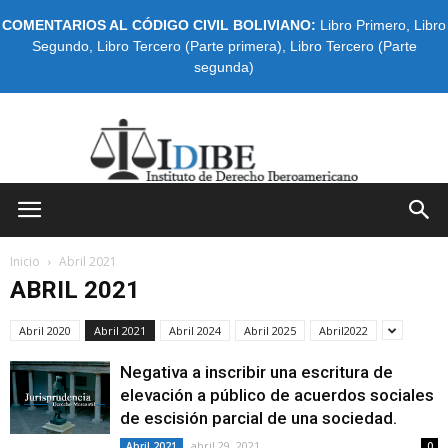
COMENTARIOS AL CÓDIGO CIVIL BOLIVIANO:
Libro Primero
,
Libro
Segundo
,
Libro Tercero (Parte primera)
,
Libro Tercero (Parte
segunda)
IDIBE
Inicio
Abril 2021
ABRIL 2021
Abril 2020
Abril 2021
Abril 2024
Abril 2025
Abril2022
Negativa a inscribir una escritura de
elevación a público de acuerdos sociales
de escisión parcial de una sociedad.
abril 29, 2021
Abril 2021
0