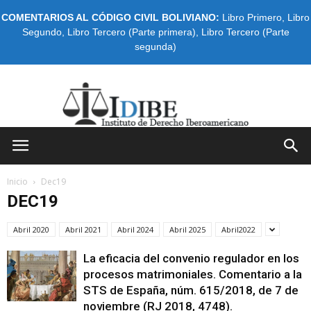
COMENTARIOS AL CÓDIGO CIVIL BOLIVIANO:
Libro Primero
,
Libro
Segundo
,
Libro Tercero (Parte primera)
,
Libro Tercero (Parte
segunda)
IDIBE
Inicio
Dec19
DEC19
Abril 2020
Abril 2021
Abril 2024
Abril 2025
Abril2022
La eficacia del convenio regulador en los
procesos matrimoniales. Comentario a la
STS de España, núm. 615/2018, de 7 de
noviembre (RJ 2018, 4748).