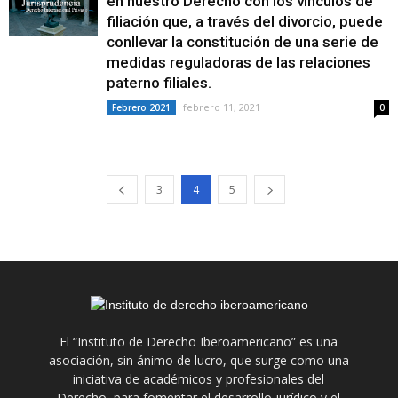
en nuestro Derecho con los vínculos de
filiación que, a través del divorcio, puede
conllevar la constitución de una serie de
medidas reguladoras de las relaciones
paterno filiales.
febrero 11, 2021
Febrero 2021
0
3
4
5
El “Instituto de Derecho Iberoamericano” es una
asociación, sin ánimo de lucro, que surge como una
iniciativa de académicos y profesionales del
Derecho, para fomentar el desarrollo jurídico y el