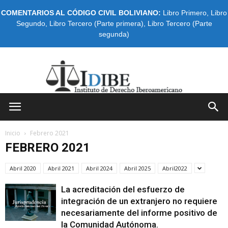
COMENTARIOS AL CÓDIGO CIVIL BOLIVIANO:
Libro Primero
,
Libro
Segundo
,
Libro Tercero (Parte primera)
,
Libro Tercero (Parte
segunda)
IDIBE
Inicio
Febrero 2021
FEBRERO 2021
Abril 2020
Abril 2021
Abril 2024
Abril 2025
Abril2022
La acreditación del esfuerzo de
integración de un extranjero no requiere
necesariamente del informe positivo de
la Comunidad Autónoma.