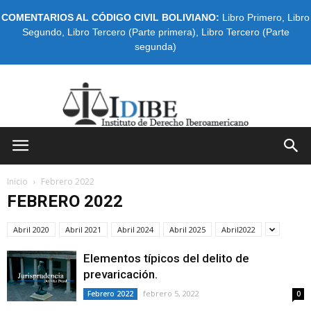
COMENTARIOS AL CÓDIGO CIVIL BOLIVIANO:
Libro Primero
,
Libro
Segundo
,
Libro Tercero (Parte primera)
,
Libro Tercero (Parte
segunda)
IDIBE
Inicio
Febrero 2022
FEBRERO 2022
Abril 2020
Abril 2021
Abril 2024
Abril 2025
Abril2022
Elementos típicos del delito de
prevaricación.
febrero 5, 2022
Febrero 2022
0