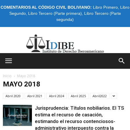
COMENTARIOS AL CÓDIGO CIVIL BOLIVIANO:
Libro Primero
,
Libro
Segundo
,
Libro Tercero (Parte primera)
,
Libro Tercero (Parte
segunda)
IDIBE
Inicio
Mayo 2018
MAYO 2018
Abril 2020
Abril 2021
Abril 2024
Abril 2025
Abril2022
Jurisprudencia: Títulos nobiliarios. El TS
estima el recurso de casación,
estimando el recurso contenciosos-
administrativo interpuesto contra la