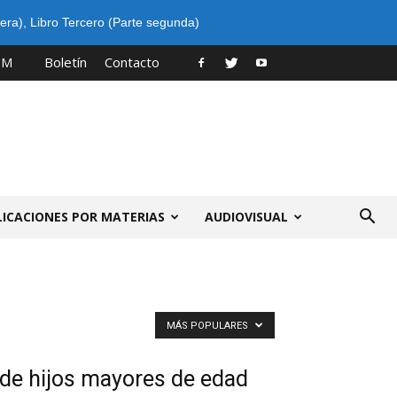
era)
,
Libro Tercero (Parte segunda)
PM
Boletín
Contacto
LICACIONES POR MATERIAS
AUDIOVISUAL
MÁS POPULARES
 de hijos mayores de edad