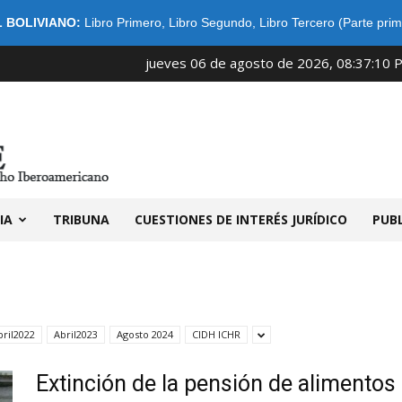
 BOLIVIANO:
Libro Primero
,
Libro Segundo
,
Libro Tercero (Parte prim
jueves 06 de agosto de 2026, 08:37:10 
IDIBE
IA
TRIBUNA
CUESTIONES DE INTERÉS JURÍDICO
PUB
bril2022
Abril2023
Agosto 2024
CIDH ICHR
Extinción de la pensión de alimentos