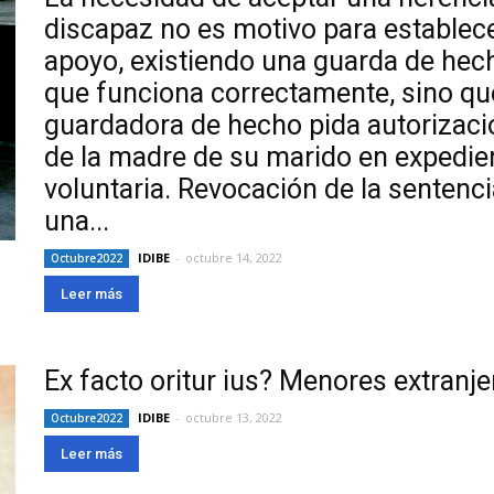
discapaz no es motivo para establece
apoyo, existiendo una guarda de hech
que funciona correctamente, sino que
guardadora de hecho pida autorizació
de la madre de su marido en expedien
voluntaria. Revocación de la sentenc
una...
IDIBE
-
octubre 14, 2022
Octubre2022
Leer más
Ex facto oritur ius? Menores extranje
IDIBE
-
octubre 13, 2022
Octubre2022
Leer más