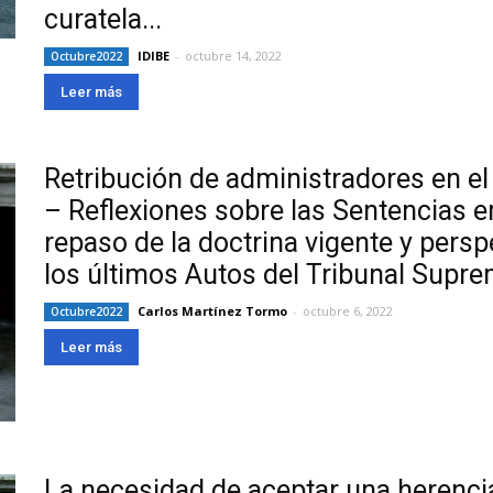
curatela...
IDIBE
-
octubre 14, 2022
Octubre2022
Leer más
Retribución de administradores en e
– Reflexiones sobre las Sentencias e
repaso de la doctrina vigente y perspe
los últimos Autos del Tribunal Supre
Carlos Martínez Tormo
-
octubre 6, 2022
Octubre2022
Leer más
La necesidad de aceptar una herencia