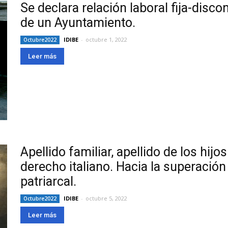
Se declara relación laboral fija-disc
de un Ayuntamiento.
IDIBE
-
octubre 1, 2022
Octubre2022
Leer más
Apellido familiar, apellido de los hijo
derecho italiano. Hacia la superación
patriarcal.
IDIBE
-
octubre 5, 2022
Octubre2022
Leer más