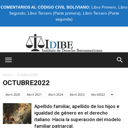
COMENTARIOS AL CÓDIGO CIVIL BOLIVIANO:
Libro Primero
,
Libro
Segundo
,
Libro Tercero (Parte primera)
,
Libro Tercero (Parte
segunda)
IDIBE
Inicio
Octubre2022
OCTUBRE2022
Abril 2020
Abril 2021
Abril 2024
Abril 2025
Abril2022
Apellido familiar, apellido de los hijos e
igualdad de género en el derecho
italiano. Hacia la superación del modelo
familiar patriarcal.