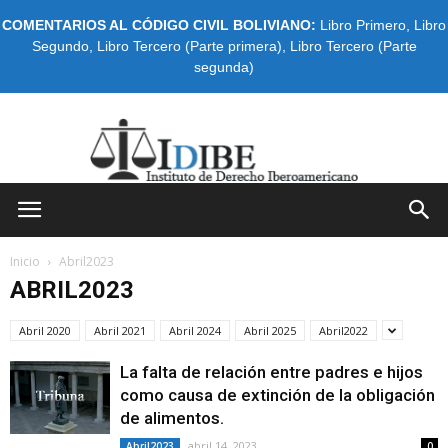
COMENTARIOS AL CÓDIGO CIVIL BOLIVIANO:
Libro Primero
,
Libro
Segundo
,
Libro Tercero (Parte primera)
,
Libro Tercero (Parte
segunda)
IDIBE
Inicio
Abril2023
ABRIL2023
Abril 2020
Abril 2021
Abril 2024
Abril 2025
Abril2022
La falta de relación entre padres e hijos
como causa de extinción de la obligación
de alimentos.
abril 14, 2023
Abril2023
0