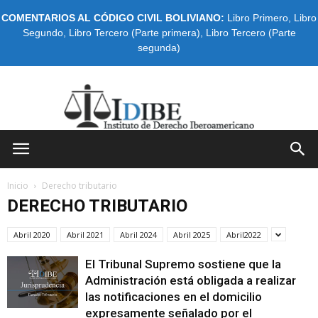
COMENTARIOS AL CÓDIGO CIVIL BOLIVIANO:
Libro Primero
,
Libro
Segundo
,
Libro Tercero (Parte primera)
,
Libro Tercero (Parte
segunda)
IDIBE
Inicio
Derecho tributario
DERECHO TRIBUTARIO
Abril 2020
Abril 2021
Abril 2024
Abril 2025
Abril2022
El Tribunal Supremo sostiene que la
Administración está obligada a realizar
las notificaciones en el domicilio
expresamente señalado por el