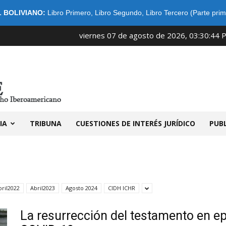
 BOLIVIANO:
Libro Primero
,
Libro Segundo
,
Libro Tercero (Parte prim
viernes 07 de agosto de 2026, 03:30:44 
IDIBE
IA
TRIBUNA
CUESTIONES DE INTERÉS JURÍDICO
PUB
bril2022
Abril2023
Agosto 2024
CIDH ICHR
La resurrección del testamento en e