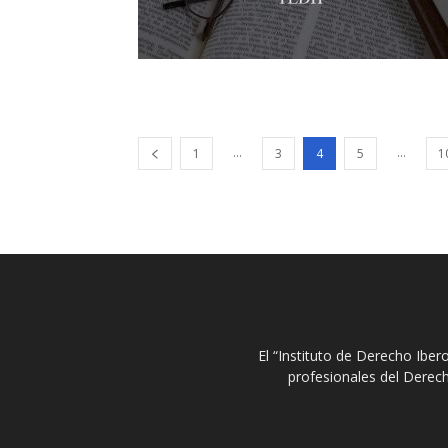
...
...
1
3
4
5
1
El “Instituto de Derecho Ibe
profesionales del Derech