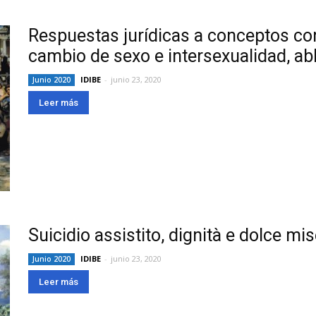
Respuestas jurídicas a conceptos con
cambio de sexo e intersexualidad, abl
IDIBE
-
junio 23, 2020
Junio 2020
Leer más
Suicidio assistito, dignità e dolce mi
IDIBE
-
junio 23, 2020
Junio 2020
Leer más