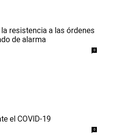
a resistencia a las órdenes
ado de alarma
0
nte el COVID-19
0