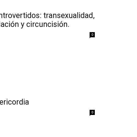
trovertidos: transexualidad,
ación y circuncisión.
0
sericordia
0