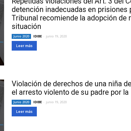
Repetidas violaciones del Art. 3 del
detención inadecuadas en prisiones 
Tribunal recomiende la adopción de 
situación
IDIBE
-
junio 19, 2020
Junio 2020
Leer más
Violación de derechos de una niña d
el arresto violento de su padre por la 
IDIBE
-
junio 19, 2020
Junio 2020
Leer más