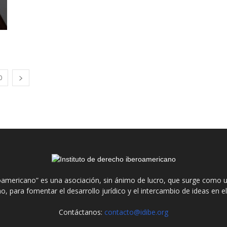
0
roamericano” es una asociación, sin ánimo de lucro, que surge como u
o, para fomentar el desarrollo jurídico y el intercambio de ideas en 
Contáctanos:
contacto@idibe.org