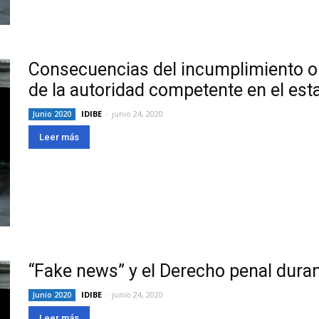
Consecuencias del incumplimiento o l
de la autoridad competente en el est
IDIBE
-
junio 24, 2020
Junio 2020
Leer más
“Fake news” y el Derecho penal dura
IDIBE
-
junio 24, 2020
Junio 2020
Leer más