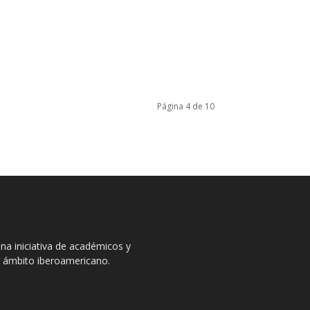
Página 4 de 10
na iniciativa de académicos y
el ámbito iberoamericano.