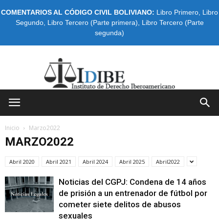
COMENTARIOS AL CÓDIGO CIVIL BOLIVIANO:
Libro Primero
,
Libro
Segundo
,
Libro Tercero (Parte primera)
,
Libro Tercero (Parte
segunda)
IDIBE
Inicio
Marzo2022
MARZO2022
Abril 2020
Abril 2021
Abril 2024
Abril 2025
Abril2022
Noticias del CGPJ: Condena de 14 años
de prisión a un entrenador de fútbol por
cometer siete delitos de abusos
sexuales