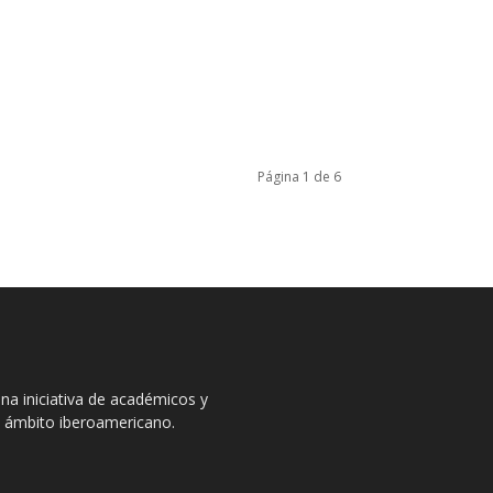
Página 1 de 6
na iniciativa de académicos y
el ámbito iberoamericano.