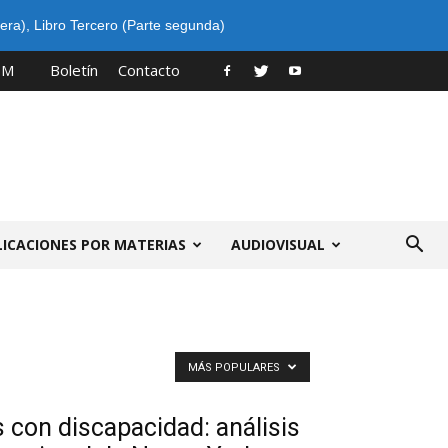
era)
,
Libro Tercero (Parte segunda)
PM
Boletín
Contacto
LICACIONES POR MATERIAS
AUDIOVISUAL
MÁS POPULARES
s con discapacidad: análisis