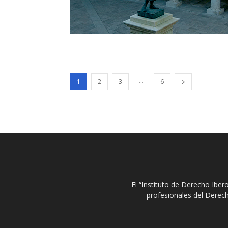
...
1
2
3
6
El “Instituto de Derecho Ibe
profesionales del Derech