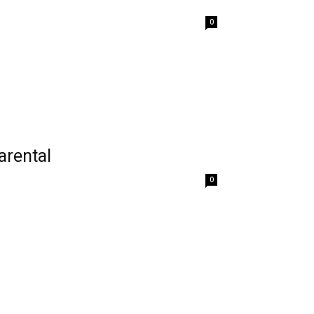
0
arental
0