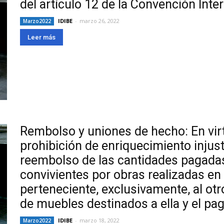
del artículo 12 de la Convención Int
IDIBE
-
marzo 26, 2022
Marzo2022
Leer más
Rembolso y uniones de hecho: En virt
prohibición de enriquecimiento injus
reembolso de las cantidades pagadas
convivientes por obras realizadas en 
perteneciente, exclusivamente, al ot
de muebles destinados a ella y el p
IDIBE
-
marzo 18, 2022
Marzo2022