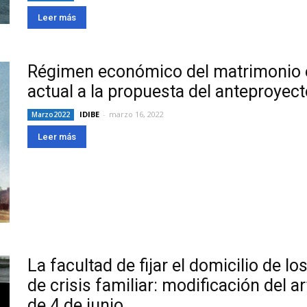
Leer más
Régimen económico del matrimonio e
actual a la propuesta del anteproyect
IDIBE
-
marzo 16, 2022
Marzo2022
Leer más
La facultad de fijar el domicilio de l
de crisis familiar: modificación del 
de 4 de junio.