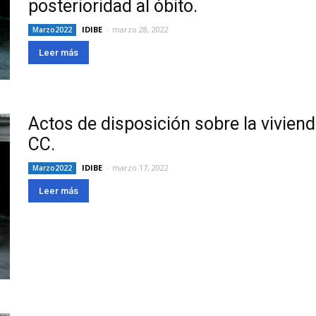
posterioridad al óbito.
IDIBE
-
marzo 28, 2022
Marzo2022
Leer más
Actos de disposición sobre la vivienda
CC.
IDIBE
-
marzo 17, 2022
Marzo2022
Leer más