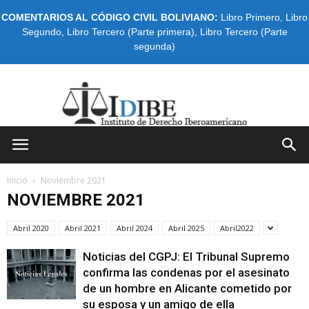
COMENTARIOS AL CÓDIGO CIVIL BOLIVIANO:
Libro Primero
,
Libro
Segundo
,
Libro Tercero (Parte primera)
,
Libro Tercero (Parte
segunda)
IDIBE
Inicio
Noviembre 2021
NOVIEMBRE 2021
Abril 2020
Abril 2021
Abril 2024
Abril 2025
Abril2022
Noticias del CGPJ: El Tribunal Supremo
confirma las condenas por el asesinato
de un hombre en Alicante cometido por
su esposa y un amigo de ella